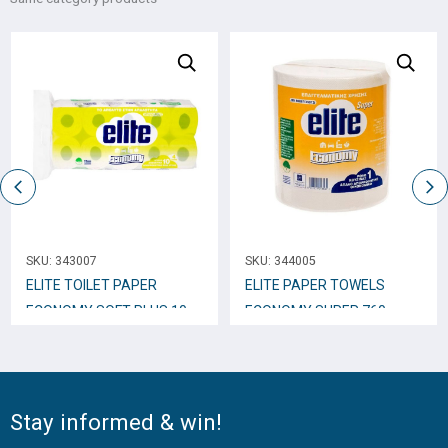
SKU:
343007
SKU:
344005
ELITE TOILET PAPER
ELITE PAPER TOWELS
ECONOMY SOFT PLUS 10
ECONOMY SUPER 760gr
rolls X 110g 4ply
Stay informed & win!