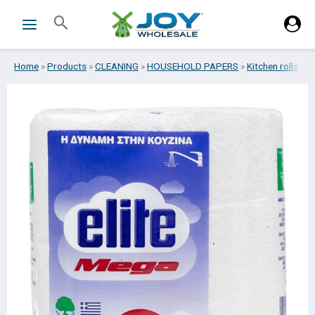
Skip
Search
to
content
Home
»
Products
»
CLEANING
»
HOUSEHOLD PAPERS
»
Kitchen rolls
»
E