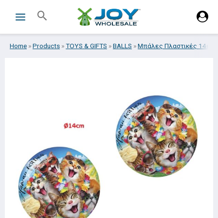
Skip
Search
to
content
Home
»
Products
»
TOYS & GIFTS
»
BALLS
»
Μπάλες Πλαστικές 14εκ.