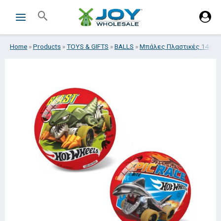
Skip
Search
to
content
Home
»
Products
»
TOYS & GIFTS
»
BALLS
»
Μπάλες Πλαστικές 14εκ.