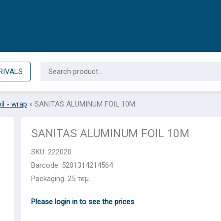
Search
RIVALS
for:
il - wrap
»
SANITAS ALUMINUM FOIL 10Μ
SANITAS ALUMINUM FOIL 10Μ
SKU:
222020
Barcode: 5201314214564
Packaging: 25 τεμ.
Please login in to see the prices