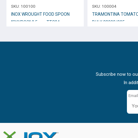
SKU:
100100
SKU:
100004
INOX WROUGHT FOOD SPOON
TRAMONTINA TOMATO 
“SKYROS” 2,5mm TTC34
BULK 23088/005
Subscribe now to our
In addi
Email