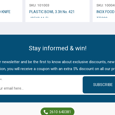
SKU:
101003
SKU:
10004
KNIFE
PLASTIC BOWL 3.3lt No. 421
INOX FOOD
d25X9.11.5h cm
TTC30
Stay informed & win!
 newsletter and be the first to know about exclusive discounts, new
tion, you will receive a coupon with an extra 5% discount on all our p
*:
SUBSCRIBE
2610 640381