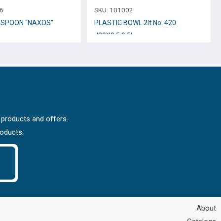
6
SKU:
101002
 SPOON “NAXOS”
PLASTIC BOWL 2lt No. 420
d20X9.5 9.5h cm
 products and offers.
roducts.
About