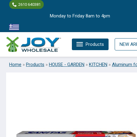
Skip
2610 640381
to
Monday to Friday 8am to 4pm
content
Products
NEW AR
Home
»
Products
»
HOUSE - GARDEN
»
KITCHEN
»
Aluminum fo