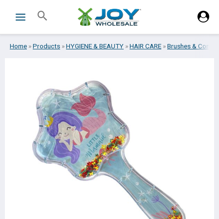
Skip
Search
to
content
Home
»
Products
»
HYGIENE & BEAUTY
»
HAIR CARE
»
Brushes & Combs