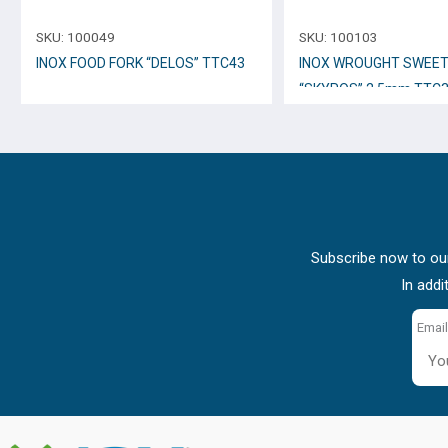
SKU:
100049
SKU:
100103
INOX FOOD FORK “DELOS” TTC43
INOX WROUGHT SWEET
“SKYROS” 2,5mm TTC
Subscribe now to our
In addi
Email