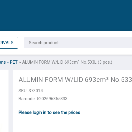
Search
RIVALS
for:
ans - PET
»
ALUMIN FORM W/LID 693cm³ No.533L (3 pcs.)
ALUMIN FORM W/LID 693cm³ No.533L
SKU:
373014
Barcode: 5202696355333
Please login in to see the prices