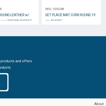
9
SKU:
105248
ROUND LEATHER w/
SET PLACE MAT CORK ROUND 19
6 pcs BROWN 802807
cm 804085
 products and offers.
roducts.
About