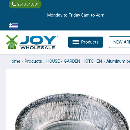
Skip
2610 640381
to
Monday to Friday 8am to 4pm
content
Products
NEW AR
Home
»
Products
»
HOUSE - GARDEN
»
KITCHEN
»
Aluminum p