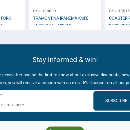
SKU:
100009
SKU:
10515
 FORK
TRAMONTINA IPANEMA KNIFE
COASTER 
34
JAGGED BULK 23360
BASE SET 
Stay informed & win!
 newsletter and be the first to know about exclusive discounts, new
tion, you will receive a coupon with an extra 5% discount on all our p
*:
SUBSCRIBE