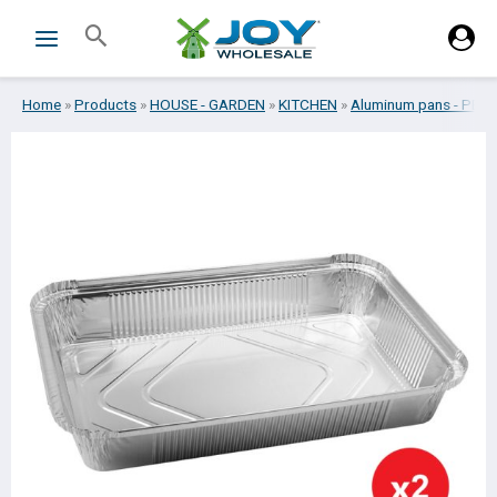
Skip
Search
to
content
Home
»
Products
»
HOUSE - GARDEN
»
KITCHEN
»
Aluminum pans - PET